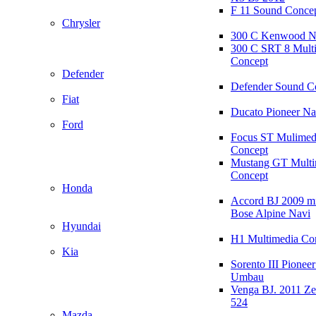
F 11 Sound Conce
Chrysler
300 C Kenwood N
300 C SRT 8 Mult
Concept
Defender
Defender Sound C
Fiat
Ducato Pioneer N
Ford
Focus ST Mulimed
Concept
Mustang GT Multi
Concept
Honda
Accord BJ 2009 mi
Bose Alpine Navi
Hyundai
H1 Multimedia Co
Kia
Sorento III Pioneer
Umbau
Venga BJ. 2011 Z
524
Mazda