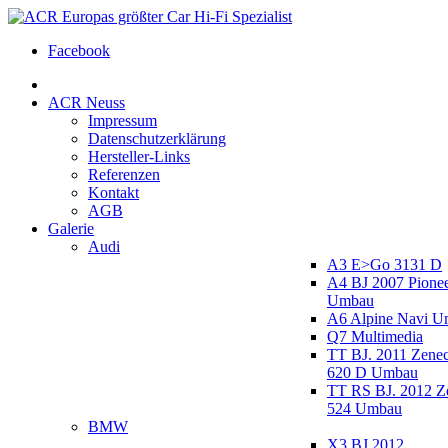
Facebook
ACR Neuss
Impressum
Datenschutzerklärung
Hersteller-Links
Referenzen
Kontakt
AGB
Galerie
Audi
A3 E>Go 3131 D
A4 BJ 2007 Pione
Umbau
A6 Alpine Navi 
Q7 Multimedia
TT BJ. 2011 Zen
620 D Umbau
TT RS BJ. 2012 
524 Umbau
BMW
X3 BJ 2012