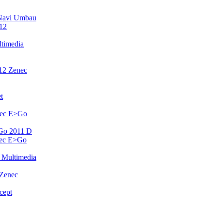
Navi Umbau
12
timedia
12 Zenec
t
nec E>Go
Go 2011 D
nec E>Go
 Multimedia
 Zenec
cept