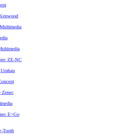
ept
 Kenwood
Multimedia
edia
Multimedia
enec ZE-NC
i Umbau
Concept
 Zenec
imedia
enec E>Go
e-Tooth