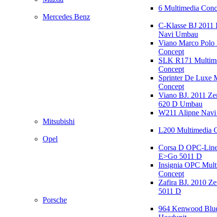
6 Multimedia Conc
Mercedes Benz
C-Klasse BJ 2011
Navi Umbau
Viano Marco Polo 
Concept
SLK R171 Multim
Concept
Sprinter De Luxe 
Concept
Viano BJ. 2011 Z
620 D Umbau
W211 Alipne Nav
Mitsubishi
L200 Multimedia 
Opel
Corsa D OPC-Line
E>Go 5011 D
Insignia OPC Mult
Concept
Zafira BJ. 2010 Z
5011 D
Porsche
964 Kenwood Blu