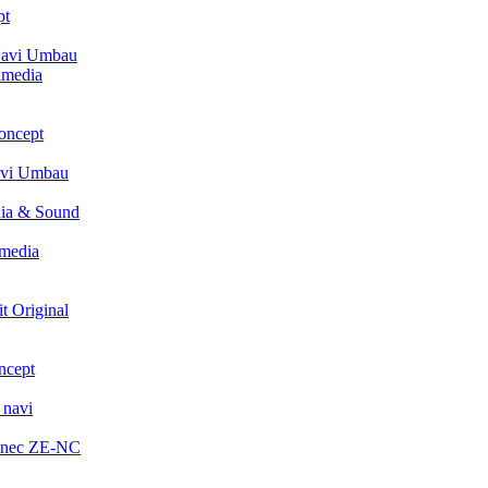
pt
avi Umbau
imedia
oncept
avi Umbau
ia & Sound
media
t Original
ncept
 navi
enec ZE-NC