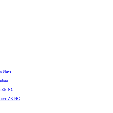
er Navi
Umbau
ec ZE-NC
Zenec ZE-NC