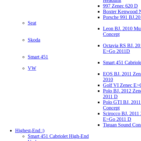
Headunit
997 Zenec 620 D
Boxter Kenwood 
Porsche 991 BJ.20
Seat
Leon BJ. 2010 Mul
Concept
Skoda
Octavia RS BJ. 20
E>Go 2011D
Smart 451
Smart 451 Cabriole
VW
EOS BJ. 2011 Ze
2010
Golf VI Zenec E>
Polo BJ. 2012 Ze
2011 D
Polo GTI BJ. 2011
Concept
Scirocco BJ. 2011
E>Go 2011 D
Tiguan Sound Con
Highest-End :)
Smart 451 Cabriolet High-End