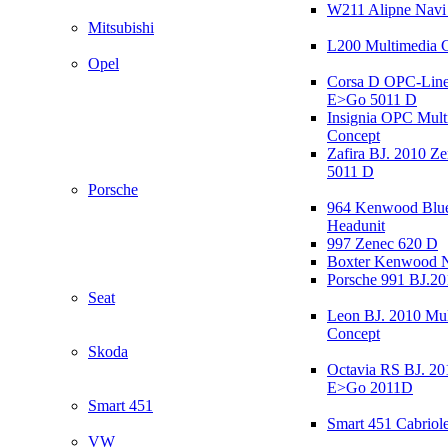
W211 Alipne Nav
Mitsubishi
L200 Multimedia 
Opel
Corsa D OPC-Line
E>Go 5011 D
Insignia OPC Mult
Concept
Zafira BJ. 2010 Z
5011 D
Porsche
964 Kenwood Blu
Headunit
997 Zenec 620 D
Boxter Kenwood 
Porsche 991 BJ.20
Seat
Leon BJ. 2010 Mul
Concept
Skoda
Octavia RS BJ. 20
E>Go 2011D
Smart 451
Smart 451 Cabriole
VW