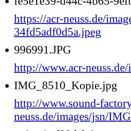
fe5e1e39-d44c-4b65-9ef
https://acr-neuss.de/ima
34fd5adf0d5a.jpeg
996991.JPG
http://www.acr-neuss.de
IMG_8510_Kopie.jpg
http://www.sound-factor
neuss.de/images/jsn/IM