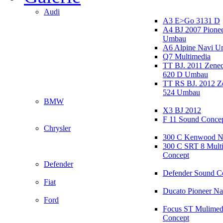
Audi
A3 E>Go 3131 D
A4 BJ 2007 Pione
Umbau
A6 Alpine Navi 
Q7 Multimedia
TT BJ. 2011 Zen
620 D Umbau
TT RS BJ. 2012 
524 Umbau
BMW
X3 BJ 2012
F 11 Sound Conce
Chrysler
300 C Kenwood N
300 C SRT 8 Mult
Concept
Defender
Defender Sound C
Fiat
Ducato Pioneer N
Ford
Focus ST Mulimed
Concept