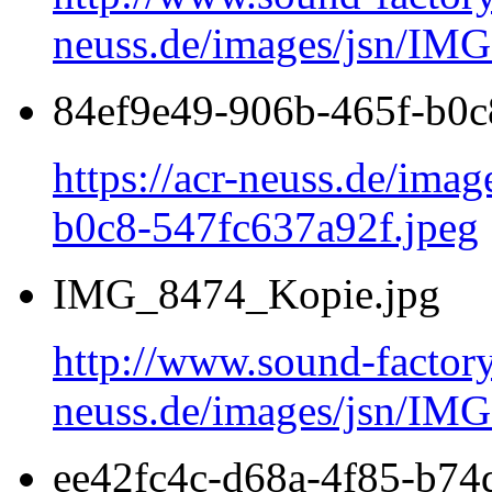
neuss.de/images/jsn/IM
84ef9e49-906b-465f-b0c
https://acr-neuss.de/ima
b0c8-547fc637a92f.jpeg
IMG_8474_Kopie.jpg
http://www.sound-factor
neuss.de/images/jsn/IM
ee42fc4c-d68a-4f85-b74