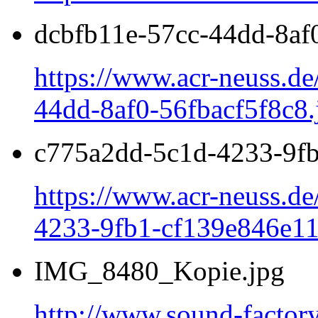
dcbfb11e-57cc-44dd-8af0
https://www.acr-neuss.de
44dd-8af0-56fbacf5f8c8.
c775a2dd-5c1d-4233-9fb
https://www.acr-neuss.d
4233-9fb1-cf139e846e11
IMG_8480_Kopie.jpg
http://www.sound-factor