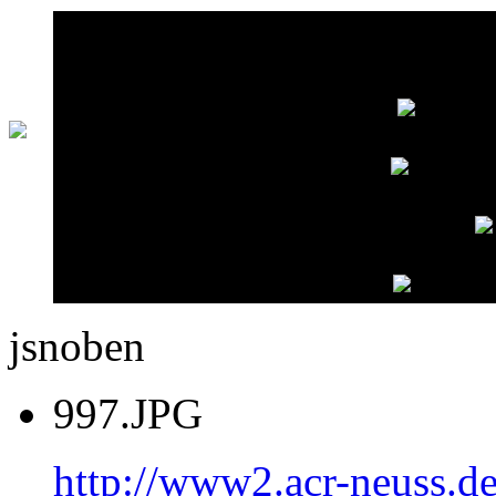
jsnoben
997.JPG
http://www2.acr-neuss.d